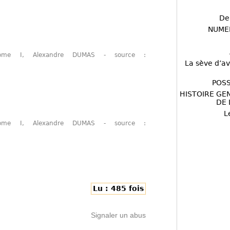
De
NUME
Tome I, Alexandre DUMAS - source :
La sève d’av
POSS
HISTOIRE GE
DE 
L
Tome I, Alexandre DUMAS - source :
Lu : 485 fois
Signaler un abus