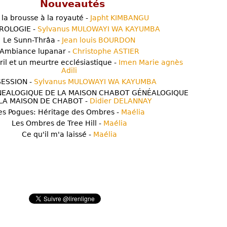
Nouveautés
 la brousse à la royauté -
Japht KIMBANGU
ROLOGIE -
Sylvanus MULOWAYI WA KAYUMBA
Le Sunn-Thrâa -
Jean louis BOURDON
Ambiance lupanar -
Christophe ASTIER
ril et un meurtre ecclésiastique -
Imen Marie agnès
Adili
ESSION -
Sylvanus MULOWAYI WA KAYUMBA
NEALOGIQUE DE LA MAISON CHABOT GÉNÉALOGIQUE
LA MAISON DE CHABOT -
Didier DELANNAY
es Pogues: Héritage des Ombres -
Maélia
Les Ombres de Tree Hill -
Maélia
Ce qu'il m'a laissé -
Maélia