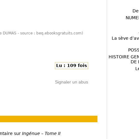
De
NUME
re DUMAS - source : beq.ebooksgratuits.com)
La sève d’av
POSS
HISTOIRE GE
DE 
Lu : 109 fois
L
Signaler un abus
ntaire sur
Ingénue – Tome II