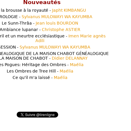
Nouveautés
 la brousse à la royauté -
Japht KIMBANGU
ROLOGIE -
Sylvanus MULOWAYI WA KAYUMBA
Le Sunn-Thrâa -
Jean louis BOURDON
Ambiance lupanar -
Christophe ASTIER
ril et un meurtre ecclésiastique -
Imen Marie agnès
Adili
ESSION -
Sylvanus MULOWAYI WA KAYUMBA
NEALOGIQUE DE LA MAISON CHABOT GÉNÉALOGIQUE
LA MAISON DE CHABOT -
Didier DELANNAY
es Pogues: Héritage des Ombres -
Maélia
Les Ombres de Tree Hill -
Maélia
Ce qu'il m'a laissé -
Maélia