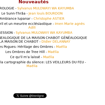
Nouveautés
ROLOGIE -
Sylvanus MULOWAYI WA KAYUMBA
Le Sunn-Thrâa -
Jean louis BOURDON
Ambiance lupanar -
Christophe ASTIER
ril et un meurtre ecclésiastique -
Imen Marie agnès
Adili
ESSION -
Sylvanus MULOWAYI WA KAYUMBA
NEALOGIQUE DE LA MAISON CHABOT GÉNÉALOGIQUE
LA MAISON DE CHABOT -
Didier DELANNAY
es Pogues: Héritage des Ombres -
Maélia
Les Ombres de Tree Hill -
Maélia
Ce qu'il m'a laissé -
Maélia
 la cartographie du silence: LES VEILLEURS DU FEU -
Maélia