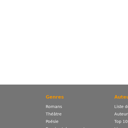
Genres
Auteu
Romans
Liste 
Théâtre
Auteurs
Poésie
Top 10