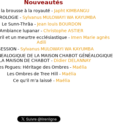
Nouveautés
 la brousse à la royauté -
Japht KIMBANGU
ROLOGIE -
Sylvanus MULOWAYI WA KAYUMBA
Le Sunn-Thrâa -
Jean louis BOURDON
Ambiance lupanar -
Christophe ASTIER
ril et un meurtre ecclésiastique -
Imen Marie agnès
Adili
ESSION -
Sylvanus MULOWAYI WA KAYUMBA
NEALOGIQUE DE LA MAISON CHABOT GÉNÉALOGIQUE
LA MAISON DE CHABOT -
Didier DELANNAY
es Pogues: Héritage des Ombres -
Maélia
Les Ombres de Tree Hill -
Maélia
Ce qu'il m'a laissé -
Maélia