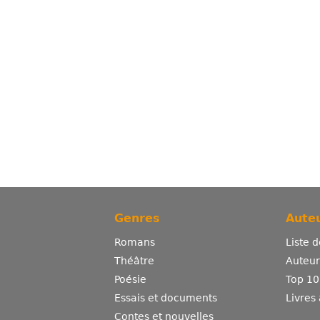
Genres
Auteu
Romans
Liste 
Théâtre
Auteurs
Poésie
Top 10
Essais et documents
Livres
Contes et nouvelles