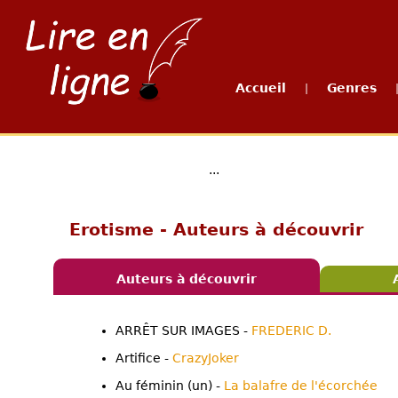
Accueil
Genres
|
...
Erotisme - Auteurs à découvrir
Auteurs à découvrir
ARRÊT SUR IMAGES -
FREDERIC D.
Artifice -
CrazyJoker
Au féminin (un) -
La balafre de l'écorchée