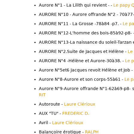
Aurore N°1 - La Lilith qui revient - -
Le papy Q
AURORE N°10 - Aurore offrande N°2 - 70à77-
AURORE N°11 - La Grosse -78à84 -p7. -
Le pa
AURORE N°12-L'homme des bois-85à92-p8- 
AURORE N°13-La naissance du soleil-Tarzan e
AURORE N°2.Suite de Jacques et Hélène -
Le
AURORE N°4 -Hélène et Aurore-30à38. -
Le p
Aurore N°5et6 Jacques revoit Hélène et Job -
Aurore N°8-Aurore et son corps-55à61 -
Le p
Aurore N°9-Aurore offrande N°1-62à69-p8- 
RIT
Autoroute -
Laure Clérioux
AUX "TU" -
FREDERIC D.
Avril -
Laure Clérioux
Balançoire érotique -
RALPH