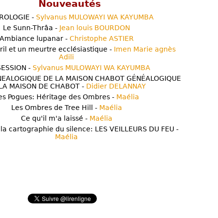
Nouveautés
ROLOGIE -
Sylvanus MULOWAYI WA KAYUMBA
Le Sunn-Thrâa -
Jean louis BOURDON
Ambiance lupanar -
Christophe ASTIER
ril et un meurtre ecclésiastique -
Imen Marie agnès
Adili
ESSION -
Sylvanus MULOWAYI WA KAYUMBA
NEALOGIQUE DE LA MAISON CHABOT GÉNÉALOGIQUE
LA MAISON DE CHABOT -
Didier DELANNAY
es Pogues: Héritage des Ombres -
Maélia
Les Ombres de Tree Hill -
Maélia
Ce qu'il m'a laissé -
Maélia
 la cartographie du silence: LES VEILLEURS DU FEU -
Maélia