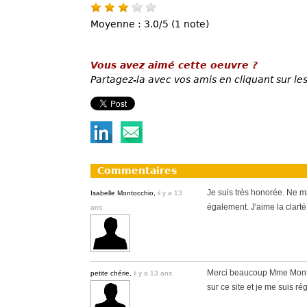
Moyenne : 3.0/5 (1 note)
Vous avez aimé cette oeuvre ?
Partagez-la avec vos amis en cliquant sur les
Commentaires
Je suis très honorée. Ne m
Isabelle Montocchio,
il y a 13
également. J'aime la clarté
ans
Merci beaucoup Mme Montoc
petite chérie,
il y a 13 ans
sur ce site et je me suis 