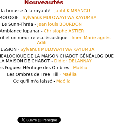
Nouveautés
 la brousse à la royauté -
Japht KIMBANGU
ROLOGIE -
Sylvanus MULOWAYI WA KAYUMBA
Le Sunn-Thrâa -
Jean louis BOURDON
Ambiance lupanar -
Christophe ASTIER
ril et un meurtre ecclésiastique -
Imen Marie agnès
Adili
ESSION -
Sylvanus MULOWAYI WA KAYUMBA
NEALOGIQUE DE LA MAISON CHABOT GÉNÉALOGIQUE
LA MAISON DE CHABOT -
Didier DELANNAY
es Pogues: Héritage des Ombres -
Maélia
Les Ombres de Tree Hill -
Maélia
Ce qu'il m'a laissé -
Maélia