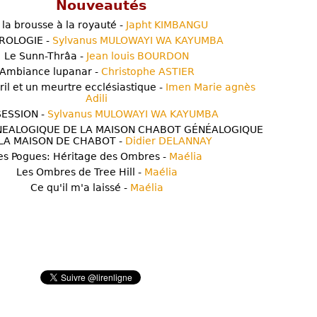
Nouveautés
 la brousse à la royauté -
Japht KIMBANGU
ROLOGIE -
Sylvanus MULOWAYI WA KAYUMBA
Le Sunn-Thrâa -
Jean louis BOURDON
Ambiance lupanar -
Christophe ASTIER
ril et un meurtre ecclésiastique -
Imen Marie agnès
Adili
ESSION -
Sylvanus MULOWAYI WA KAYUMBA
NEALOGIQUE DE LA MAISON CHABOT GÉNÉALOGIQUE
LA MAISON DE CHABOT -
Didier DELANNAY
es Pogues: Héritage des Ombres -
Maélia
Les Ombres de Tree Hill -
Maélia
Ce qu'il m'a laissé -
Maélia