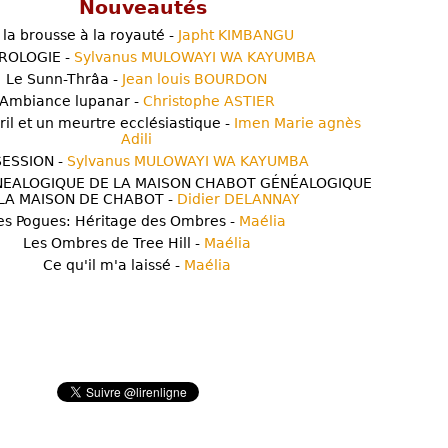
Nouveautés
 la brousse à la royauté -
Japht KIMBANGU
ROLOGIE -
Sylvanus MULOWAYI WA KAYUMBA
Le Sunn-Thrâa -
Jean louis BOURDON
Ambiance lupanar -
Christophe ASTIER
ril et un meurtre ecclésiastique -
Imen Marie agnès
Adili
ESSION -
Sylvanus MULOWAYI WA KAYUMBA
NEALOGIQUE DE LA MAISON CHABOT GÉNÉALOGIQUE
LA MAISON DE CHABOT -
Didier DELANNAY
es Pogues: Héritage des Ombres -
Maélia
Les Ombres de Tree Hill -
Maélia
Ce qu'il m'a laissé -
Maélia