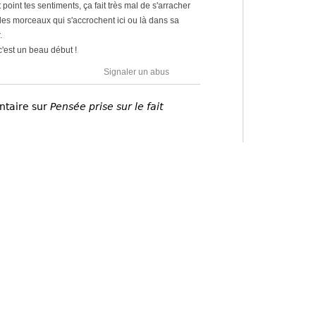
oint tes sentiments, ça fait très mal de s'arracher
s des morceaux qui s'accrochent ici ou là dans sa
.
 c'est un beau début !
Signaler un abus
ntaire sur
Pensée prise sur le fait