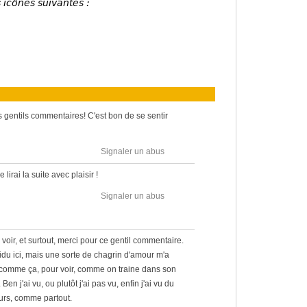
 icônes suivantes :
 gentils commentaires! C'est bon de se sentir
Signaler un abus
 lirai la suite avec plaisir !
Signaler un abus
voir, et surtout, merci pour ce gentil commentaire.
sidu ici, mais une sorte de chagrin d'amour m'a
r, comme ça, pour voir, comme on traine dans son
 Ben j'ai vu, ou plutôt j'ai pas vu, enfin j'ai vu du
rs, comme partout.