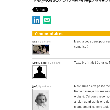
Partagez-la avec vos amis en cliquant sur les
Commentaires
Merci à vous deux pour ces
kika,
il y a 6 ans
comprise:)
Texte bref mais très juste. Je
Loulou Silou,
il y a 6 ans
Merci Kika d'être passé me 
jipaï,
il y a 6 ans
Par le passé je fus très as
éloigné. J'ai voulu reveni
ancien quartier, histoire de.
changement, comme toujou