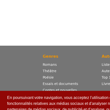
Genres
Aut
Romans
List
Théâtre
Aute
Poésie
Top 
Essais et documents
Livr
Contes et nouvelles
Dictionnaire
En poursuivant votre navigation, vous acceptez l'utilisation
Sciences
fonctionnalités relatives aux médias sociaux et d'analyser n
partenaires de médias sociaux, de publicité et d'analyse, q
Bandes dessinées