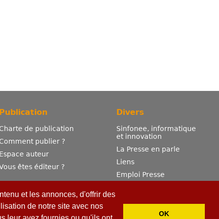
Publication
Divers
Charte de publication
Sinfonee, informatique
et innovation
Comment publier ?
La Presse en parle
Espace auteur
Liens
Vous êtes éditeur ?
Emploi Presse
Mentions légales
tenu et les annonces, d'offrir des
Contactez-nous
lisation de notre site avec nos
OK
 leur avez fournies ou qu'ils ont