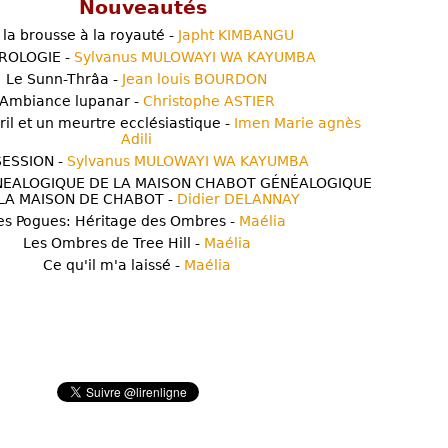
Nouveautés
 la brousse à la royauté -
Japht KIMBANGU
ROLOGIE -
Sylvanus MULOWAYI WA KAYUMBA
Le Sunn-Thrâa -
Jean louis BOURDON
Ambiance lupanar -
Christophe ASTIER
ril et un meurtre ecclésiastique -
Imen Marie agnès
Adili
ESSION -
Sylvanus MULOWAYI WA KAYUMBA
NEALOGIQUE DE LA MAISON CHABOT GÉNÉALOGIQUE
LA MAISON DE CHABOT -
Didier DELANNAY
es Pogues: Héritage des Ombres -
Maélia
Les Ombres de Tree Hill -
Maélia
Ce qu'il m'a laissé -
Maélia