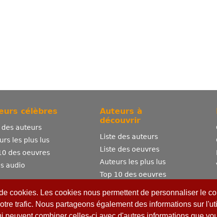
eurs célèbres
Auteurs à
découvrir
e des auteurs
Liste des auteurs
urs les plus lus
Liste des oeuvres
10 des oeuvres
Auteurs les plus lus
es audio
Top 10 des oeuvres
Comment publier ?
 de cookies. Les cookies nous permettent de personnaliser le con
otre trafic. Nous partageons également des informations sur l'uti
ui peuvent combiner celles-ci avec d'autres informations que vous