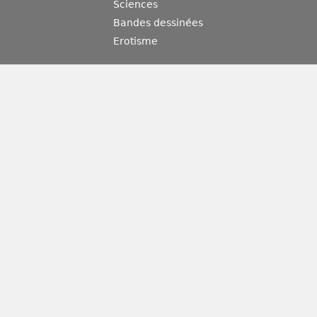
Sciences
Bandes dessinées
Erotisme