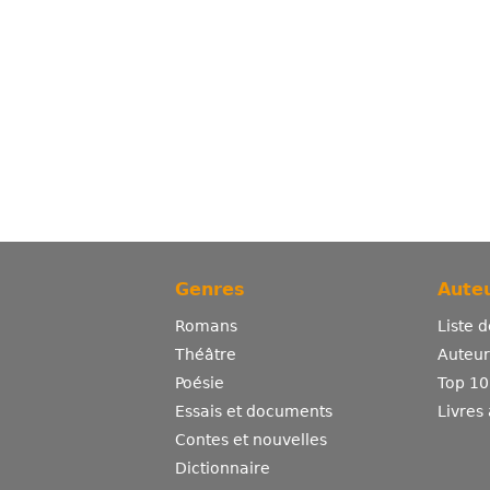
Genres
Auteu
Romans
Liste 
Théâtre
Auteurs
Poésie
Top 10
Essais et documents
Livres
Contes et nouvelles
Dictionnaire