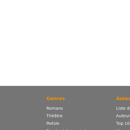
Genres
Auteu
Romans
Liste 
Théâtre
Auteurs
Poésie
Top 10