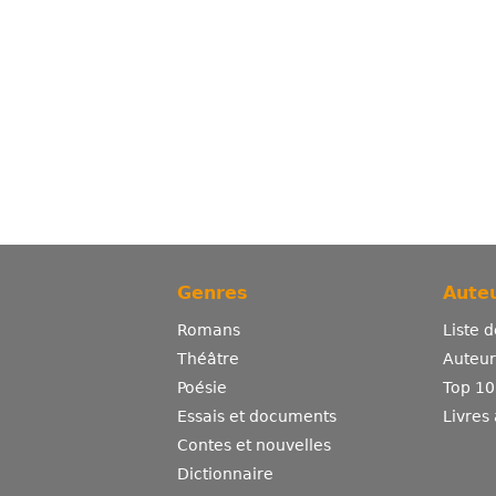
Genres
Auteu
Romans
Liste 
Théâtre
Auteurs
Poésie
Top 10
Essais et documents
Livres
Contes et nouvelles
Dictionnaire