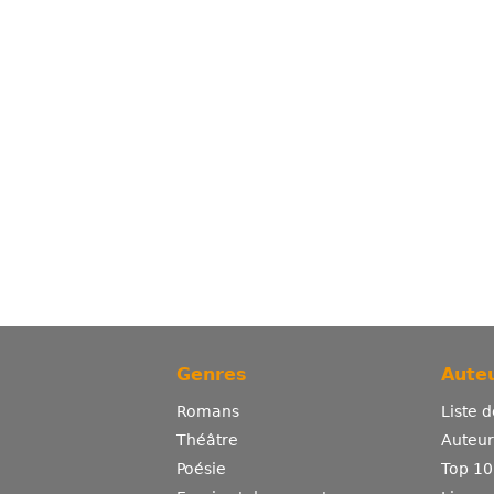
Genres
Auteu
Romans
Liste 
Théâtre
Auteurs
Poésie
Top 10