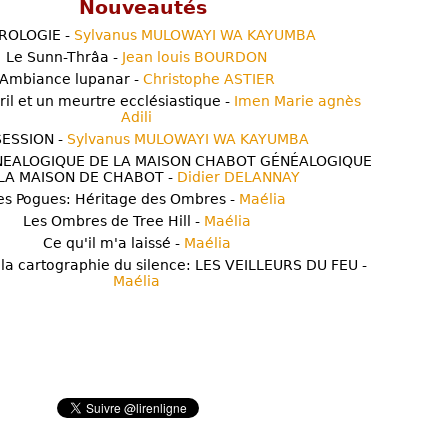
Nouveautés
ROLOGIE -
Sylvanus MULOWAYI WA KAYUMBA
Le Sunn-Thrâa -
Jean louis BOURDON
Ambiance lupanar -
Christophe ASTIER
ril et un meurtre ecclésiastique -
Imen Marie agnès
Adili
ESSION -
Sylvanus MULOWAYI WA KAYUMBA
NEALOGIQUE DE LA MAISON CHABOT GÉNÉALOGIQUE
LA MAISON DE CHABOT -
Didier DELANNAY
es Pogues: Héritage des Ombres -
Maélia
Les Ombres de Tree Hill -
Maélia
Ce qu'il m'a laissé -
Maélia
 la cartographie du silence: LES VEILLEURS DU FEU -
Maélia