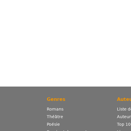
Genres
Auteu
Romans
Liste 
Théâtre
Auteurs
Poésie
Top 10