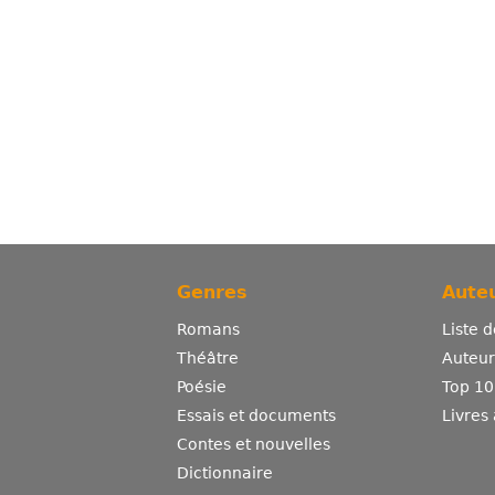
Genres
Auteu
Romans
Liste 
Théâtre
Auteurs
Poésie
Top 10
Essais et documents
Livres
Contes et nouvelles
Dictionnaire