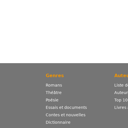
Genres
Auteu
Romans
Liste 
Théâtre
Auteurs
Poésie
Top 10
Essais et documents
Livres
Contes et nouvelles
Dictionnaire