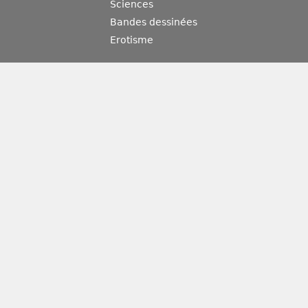
Sciences
Bandes dessinées
Erotisme