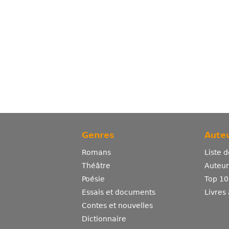
Genres
Auteu
Romans
Liste 
Théâtre
Auteurs
Poésie
Top 10
Essais et documents
Livres
Contes et nouvelles
Dictionnaire