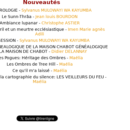
Nouveautés
ROLOGIE -
Sylvanus MULOWAYI WA KAYUMBA
Le Sunn-Thrâa -
Jean louis BOURDON
Ambiance lupanar -
Christophe ASTIER
ril et un meurtre ecclésiastique -
Imen Marie agnès
Adili
ESSION -
Sylvanus MULOWAYI WA KAYUMBA
NEALOGIQUE DE LA MAISON CHABOT GÉNÉALOGIQUE
LA MAISON DE CHABOT -
Didier DELANNAY
es Pogues: Héritage des Ombres -
Maélia
Les Ombres de Tree Hill -
Maélia
Ce qu'il m'a laissé -
Maélia
 la cartographie du silence: LES VEILLEURS DU FEU -
Maélia