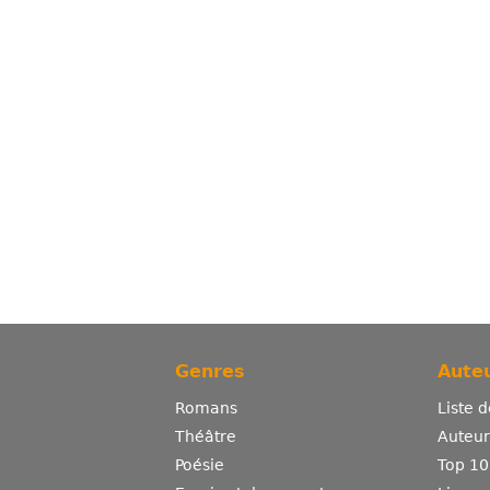
Genres
Auteu
Romans
Liste 
Théâtre
Auteurs
Poésie
Top 10