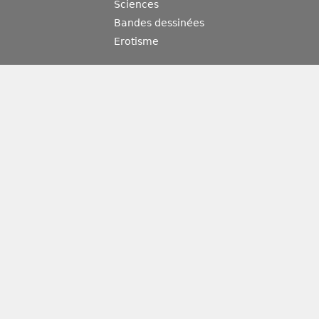
Sciences
Bandes dessinées
Erotisme