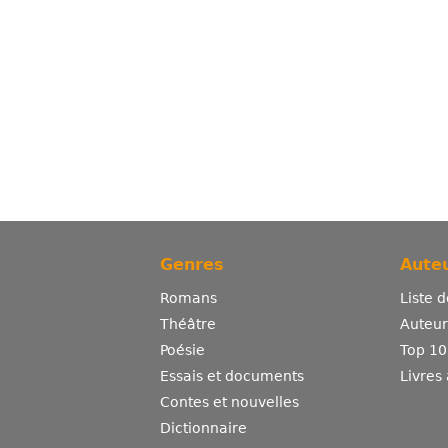
Genres
Auteu
Romans
Liste 
Théâtre
Auteurs
Poésie
Top 10
Essais et documents
Livres
Contes et nouvelles
Dictionnaire