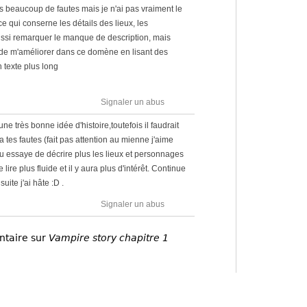
 fais beaucoup de fautes mais je n'ai pas vraiment le
ce qui conserne les détails des lieux, les
i aussi remarquer le manque de description, mais
de m'améliorer dans ce domène en lisant des
n texte plus long
Signaler un abus
une très bonne idée d'histoire,toutefois il faudrait
a tes fautes (fait pas attention au mienne j'aime
tu essaye de décrire plus les lieux et personnages
lire plus fluide et il y aura plus d'intérêt. Continue
uite j'ai hâte :D .
Signaler un abus
ntaire sur
Vampire story chapitre 1