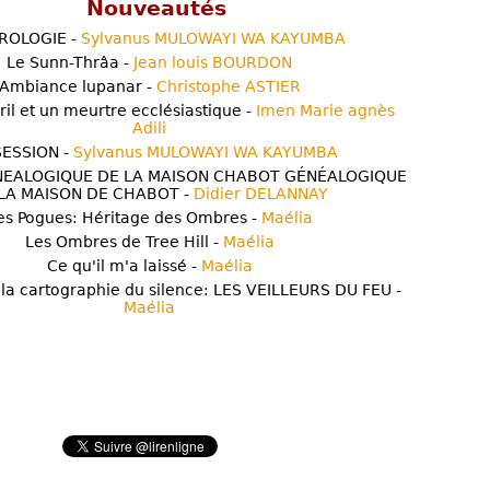
Nouveautés
ROLOGIE -
Sylvanus MULOWAYI WA KAYUMBA
Le Sunn-Thrâa -
Jean louis BOURDON
Ambiance lupanar -
Christophe ASTIER
ril et un meurtre ecclésiastique -
Imen Marie agnès
Adili
ESSION -
Sylvanus MULOWAYI WA KAYUMBA
NEALOGIQUE DE LA MAISON CHABOT GÉNÉALOGIQUE
LA MAISON DE CHABOT -
Didier DELANNAY
es Pogues: Héritage des Ombres -
Maélia
Les Ombres de Tree Hill -
Maélia
Ce qu'il m'a laissé -
Maélia
 la cartographie du silence: LES VEILLEURS DU FEU -
Maélia