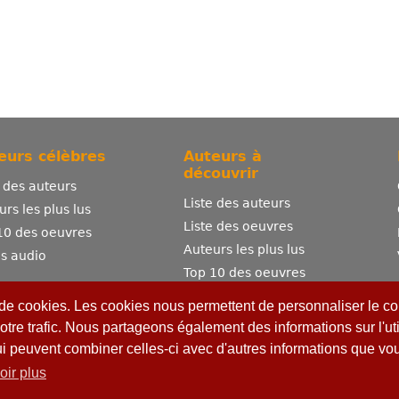
eurs célèbres
Auteurs à
découvrir
e des auteurs
Liste des auteurs
urs les plus lus
Liste des oeuvres
10 des oeuvres
Auteurs les plus lus
es audio
Top 10 des oeuvres
Comment publier ?
 de cookies. Les cookies nous permettent de personnaliser le con
otre trafic. Nous partageons également des informations sur l'uti
ui peuvent combiner celles-ci avec d'autres informations que vous
oir plus