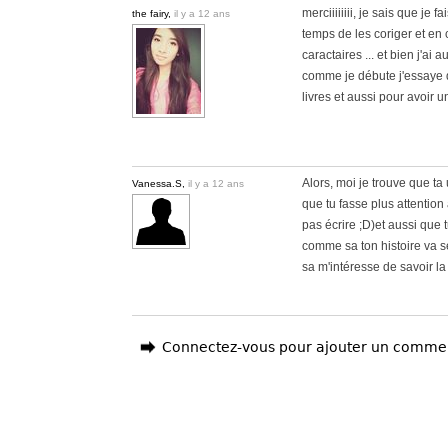
merciiiiiiii, je sais que je
the fairy,
il y a 12 ans
temps de les coriger et en 
caractaires ... et bien j'a
comme je débute j'essaye 
livres et aussi pour avoir u
Alors, moi je trouve que ta 
Vanessa.S,
il y a 12 ans
que tu fasse plus attention 
pas écrire ;D)et aussi que 
comme sa ton histoire va se 
sa m'intéresse de savoir la s
Connectez-vous pour ajouter un comme