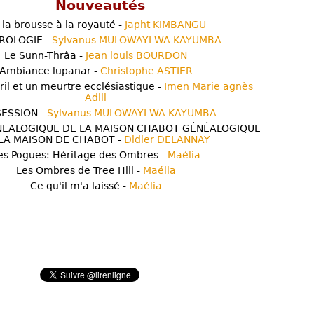
Nouveautés
 la brousse à la royauté -
Japht KIMBANGU
ROLOGIE -
Sylvanus MULOWAYI WA KAYUMBA
Le Sunn-Thrâa -
Jean louis BOURDON
Ambiance lupanar -
Christophe ASTIER
ril et un meurtre ecclésiastique -
Imen Marie agnès
Adili
ESSION -
Sylvanus MULOWAYI WA KAYUMBA
NEALOGIQUE DE LA MAISON CHABOT GÉNÉALOGIQUE
LA MAISON DE CHABOT -
Didier DELANNAY
es Pogues: Héritage des Ombres -
Maélia
Les Ombres de Tree Hill -
Maélia
Ce qu'il m'a laissé -
Maélia