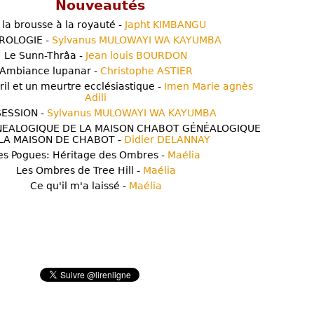
Nouveautés
 la brousse à la royauté -
Japht KIMBANGU
ROLOGIE -
Sylvanus MULOWAYI WA KAYUMBA
Le Sunn-Thrâa -
Jean louis BOURDON
Ambiance lupanar -
Christophe ASTIER
ril et un meurtre ecclésiastique -
Imen Marie agnès
Adili
ESSION -
Sylvanus MULOWAYI WA KAYUMBA
NEALOGIQUE DE LA MAISON CHABOT GÉNÉALOGIQUE
LA MAISON DE CHABOT -
Didier DELANNAY
es Pogues: Héritage des Ombres -
Maélia
Les Ombres de Tree Hill -
Maélia
Ce qu'il m'a laissé -
Maélia