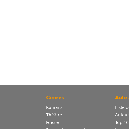
Genres
Auteu
Romans
Liste 
Théâtre
Auteurs
Poésie
Top 10