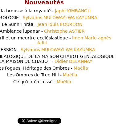
Nouveautés
 la brousse à la royauté -
Japht KIMBANGU
ROLOGIE -
Sylvanus MULOWAYI WA KAYUMBA
Le Sunn-Thrâa -
Jean louis BOURDON
Ambiance lupanar -
Christophe ASTIER
ril et un meurtre ecclésiastique -
Imen Marie agnès
Adili
ESSION -
Sylvanus MULOWAYI WA KAYUMBA
NEALOGIQUE DE LA MAISON CHABOT GÉNÉALOGIQUE
LA MAISON DE CHABOT -
Didier DELANNAY
es Pogues: Héritage des Ombres -
Maélia
Les Ombres de Tree Hill -
Maélia
Ce qu'il m'a laissé -
Maélia