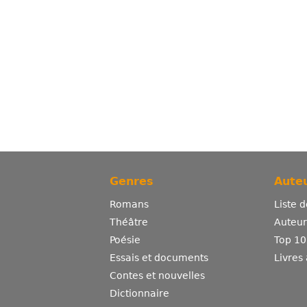
Genres
Auteu
Romans
Liste 
Théâtre
Auteurs
Poésie
Top 10
Essais et documents
Livres
Contes et nouvelles
Dictionnaire