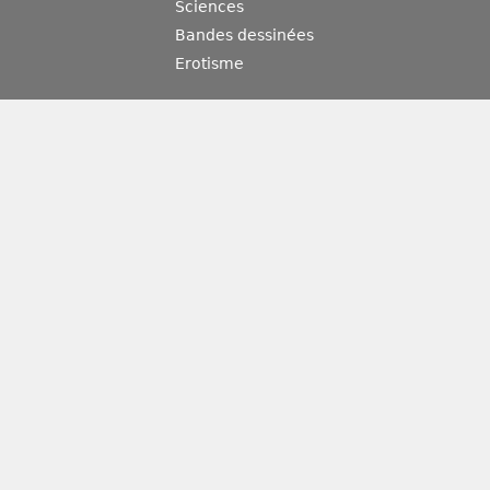
Sciences
Bandes dessinées
Erotisme