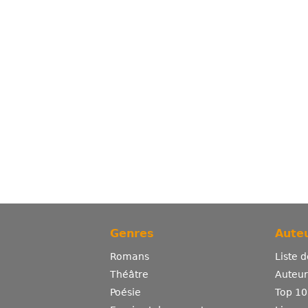
Genres
Auteu
Romans
Liste 
Théâtre
Auteurs
Poésie
Top 10