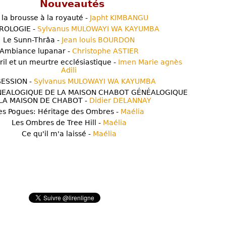
Nouveautés
 la brousse à la royauté -
Japht KIMBANGU
ROLOGIE -
Sylvanus MULOWAYI WA KAYUMBA
Le Sunn-Thrâa -
Jean louis BOURDON
Ambiance lupanar -
Christophe ASTIER
ril et un meurtre ecclésiastique -
Imen Marie agnès
Adili
ESSION -
Sylvanus MULOWAYI WA KAYUMBA
NEALOGIQUE DE LA MAISON CHABOT GÉNÉALOGIQUE
LA MAISON DE CHABOT -
Didier DELANNAY
es Pogues: Héritage des Ombres -
Maélia
Les Ombres de Tree Hill -
Maélia
Ce qu'il m'a laissé -
Maélia