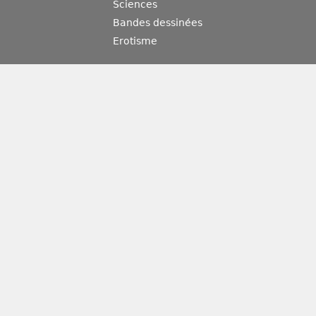
Sciences
Bandes dessinées
Erotisme