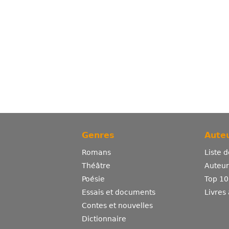
Genres
Auteu
Romans
Liste 
Théâtre
Auteurs
Poésie
Top 10
Essais et documents
Livres
Contes et nouvelles
Dictionnaire