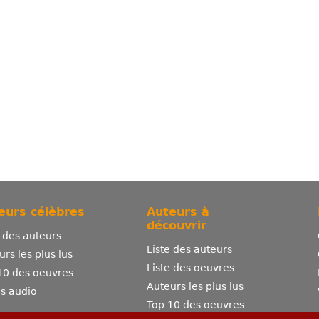
eurs célèbres
Auteurs à
découvrir
e des auteurs
Liste des auteurs
urs les plus lus
Liste des oeuvres
10 des oeuvres
Auteurs les plus lus
es audio
Top 10 des oeuvres