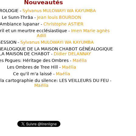
Nouveautés
ROLOGIE -
Sylvanus MULOWAYI WA KAYUMBA
Le Sunn-Thrâa -
Jean louis BOURDON
Ambiance lupanar -
Christophe ASTIER
ril et un meurtre ecclésiastique -
Imen Marie agnès
Adili
ESSION -
Sylvanus MULOWAYI WA KAYUMBA
NEALOGIQUE DE LA MAISON CHABOT GÉNÉALOGIQUE
LA MAISON DE CHABOT -
Didier DELANNAY
es Pogues: Héritage des Ombres -
Maélia
Les Ombres de Tree Hill -
Maélia
Ce qu'il m'a laissé -
Maélia
 la cartographie du silence: LES VEILLEURS DU FEU -
Maélia