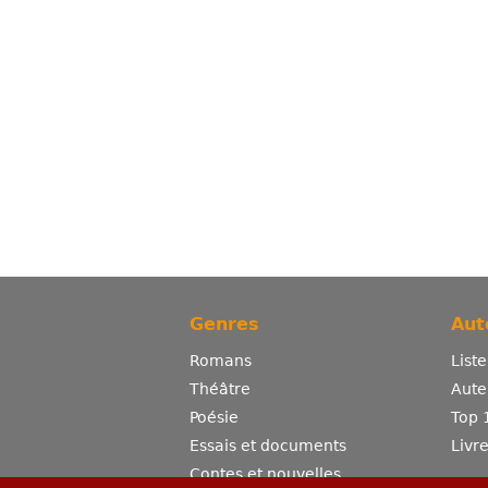
Genres
Aut
Romans
List
Théâtre
Aute
Poésie
Top 
Essais et documents
Livr
Contes et nouvelles