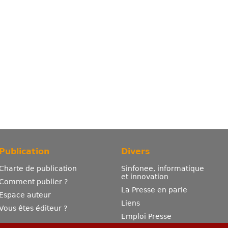
Publication
Divers
Charte de publication
Sinfonee, informatique
et innovation
Comment publier ?
La Presse en parle
Espace auteur
Liens
Vous êtes éditeur ?
Emploi Presse