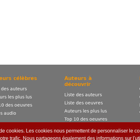
eurs célèbres
Auteurs à
découvrir
e des auteurs
Liste des auteurs
urs les plus lus
Liste des oeuvres
10 des oeuvres
Auteurs les plus lus
es audio
Top 10 des oeuvres
Comment publier ?
 de cookies. Les cookies nous permettent de personnaliser le con
otre trafic. Nous partageons également des informations sur l'uti