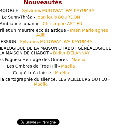
Nouveautés
ROLOGIE -
Sylvanus MULOWAYI WA KAYUMBA
Le Sunn-Thrâa -
Jean louis BOURDON
Ambiance lupanar -
Christophe ASTIER
ril et un meurtre ecclésiastique -
Imen Marie agnès
Adili
ESSION -
Sylvanus MULOWAYI WA KAYUMBA
NEALOGIQUE DE LA MAISON CHABOT GÉNÉALOGIQUE
LA MAISON DE CHABOT -
Didier DELANNAY
es Pogues: Héritage des Ombres -
Maélia
Les Ombres de Tree Hill -
Maélia
Ce qu'il m'a laissé -
Maélia
 la cartographie du silence: LES VEILLEURS DU FEU -
Maélia