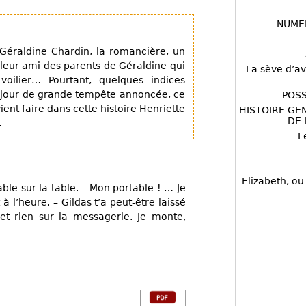
NUME
Géraldine Chardin, la romancière, un
eilleur ami des parents de Géraldine qui
La sève d’av
oilier… Pourtant, quelques indices
e jour de grande tempête annoncée, ce
POSS
ent faire dans cette histoire Henriette
HISTOIRE GE
DE 
…
L
Elizabeth, ou
able sur la table. – Mon portable ! … Je
 à l’heure. – Gildas t’a peut-être laissé
 rien sur la messagerie. Je monte,