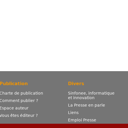
Publication
Divers
Charte de publication
Sinfonee, informatique
et innovation
Comment publier ?
La Presse en parle
Espace auteur
Liens
Vous êtes éditeur ?
Emploi Presse
Mentions légales