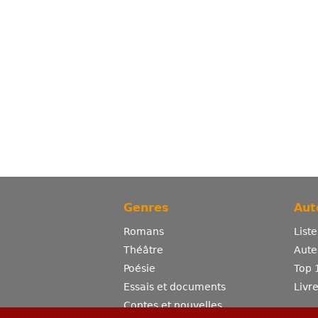
Genres
Aut
Romans
List
Théâtre
Aute
Poésie
Top 
Essais et documents
Livr
Contes et nouvelles