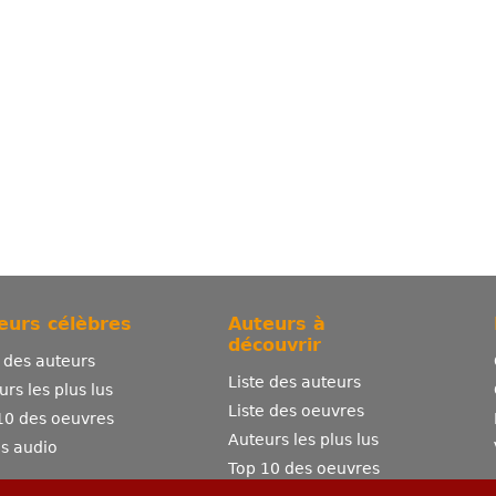
eurs célèbres
Auteurs à
découvrir
e des auteurs
Liste des auteurs
urs les plus lus
Liste des oeuvres
10 des oeuvres
Auteurs les plus lus
es audio
Top 10 des oeuvres