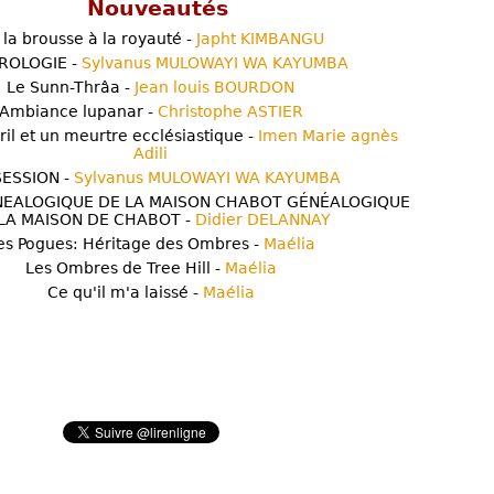
Nouveautés
 la brousse à la royauté -
Japht KIMBANGU
ROLOGIE -
Sylvanus MULOWAYI WA KAYUMBA
Le Sunn-Thrâa -
Jean louis BOURDON
Ambiance lupanar -
Christophe ASTIER
ril et un meurtre ecclésiastique -
Imen Marie agnès
Adili
ESSION -
Sylvanus MULOWAYI WA KAYUMBA
NEALOGIQUE DE LA MAISON CHABOT GÉNÉALOGIQUE
LA MAISON DE CHABOT -
Didier DELANNAY
es Pogues: Héritage des Ombres -
Maélia
Les Ombres de Tree Hill -
Maélia
Ce qu'il m'a laissé -
Maélia