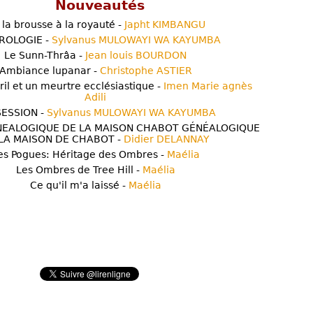
Nouveautés
 la brousse à la royauté -
Japht KIMBANGU
ROLOGIE -
Sylvanus MULOWAYI WA KAYUMBA
Le Sunn-Thrâa -
Jean louis BOURDON
Ambiance lupanar -
Christophe ASTIER
ril et un meurtre ecclésiastique -
Imen Marie agnès
Adili
ESSION -
Sylvanus MULOWAYI WA KAYUMBA
NEALOGIQUE DE LA MAISON CHABOT GÉNÉALOGIQUE
LA MAISON DE CHABOT -
Didier DELANNAY
es Pogues: Héritage des Ombres -
Maélia
Les Ombres de Tree Hill -
Maélia
Ce qu'il m'a laissé -
Maélia