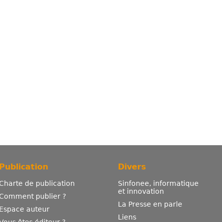
Publication
Divers
Charte de publication
Sinfonee, informatique
et innovation
Comment publier ?
La Presse en parle
Espace auteur
Liens