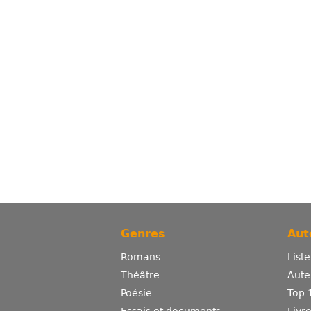
Genres
Aut
Romans
List
Théâtre
Aute
Poésie
Top 