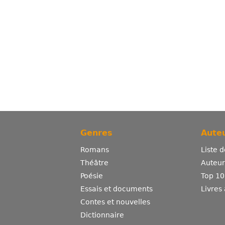
Genres
Auteu
Romans
Liste 
Théâtre
Auteurs
Poésie
Top 10
Essais et documents
Livres
Contes et nouvelles
Dictionnaire