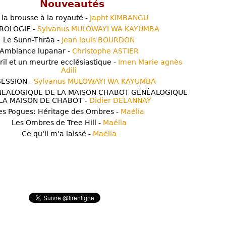
Nouveautés
 la brousse à la royauté -
Japht KIMBANGU
ROLOGIE -
Sylvanus MULOWAYI WA KAYUMBA
Le Sunn-Thrâa -
Jean louis BOURDON
Ambiance lupanar -
Christophe ASTIER
ril et un meurtre ecclésiastique -
Imen Marie agnès
Adili
ESSION -
Sylvanus MULOWAYI WA KAYUMBA
NEALOGIQUE DE LA MAISON CHABOT GÉNÉALOGIQUE
LA MAISON DE CHABOT -
Didier DELANNAY
es Pogues: Héritage des Ombres -
Maélia
Les Ombres de Tree Hill -
Maélia
Ce qu'il m'a laissé -
Maélia