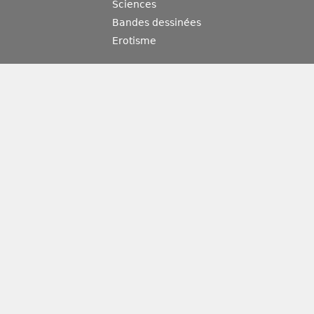
Sciences
Bandes dessinées
Erotisme