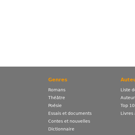
Genres
Auteu
Romans
Liste 
Théâtre
Auteurs
Poésie
Top 10
Essais et documents
Livres
Contes et nouvelles
Dictionnaire