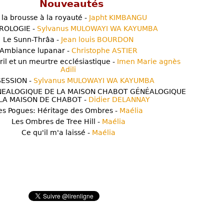
Nouveautés
 la brousse à la royauté -
Japht KIMBANGU
ROLOGIE -
Sylvanus MULOWAYI WA KAYUMBA
Le Sunn-Thrâa -
Jean louis BOURDON
Ambiance lupanar -
Christophe ASTIER
ril et un meurtre ecclésiastique -
Imen Marie agnès
Adili
ESSION -
Sylvanus MULOWAYI WA KAYUMBA
NEALOGIQUE DE LA MAISON CHABOT GÉNÉALOGIQUE
LA MAISON DE CHABOT -
Didier DELANNAY
es Pogues: Héritage des Ombres -
Maélia
Les Ombres de Tree Hill -
Maélia
Ce qu'il m'a laissé -
Maélia