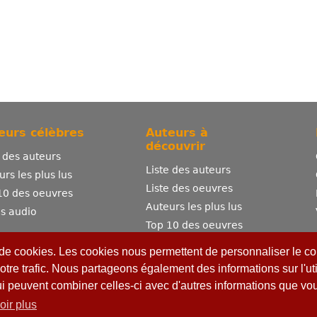
eurs célèbres
Auteurs à
découvrir
e des auteurs
Liste des auteurs
urs les plus lus
Liste des oeuvres
10 des oeuvres
Auteurs les plus lus
es audio
Top 10 des oeuvres
Comment publier ?
 de cookies. Les cookies nous permettent de personnaliser le con
otre trafic. Nous partageons également des informations sur l'uti
ui peuvent combiner celles-ci avec d'autres informations que vous
oir plus