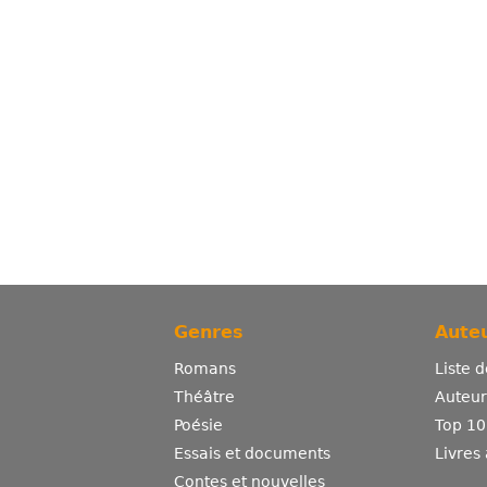
Genres
Auteu
Romans
Liste 
Théâtre
Auteurs
Poésie
Top 10
Essais et documents
Livres
Contes et nouvelles