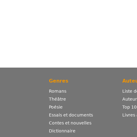
Genres
Auteu
Romans
Liste 
Théâtre
Auteurs
Poésie
Top 10
Essais et documents
Livres
Contes et nouvelles
Dictionnaire