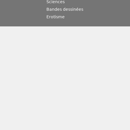
Sciences
Bandes dessinées
Erotisme