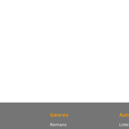
Genres
Aut
Romans
List