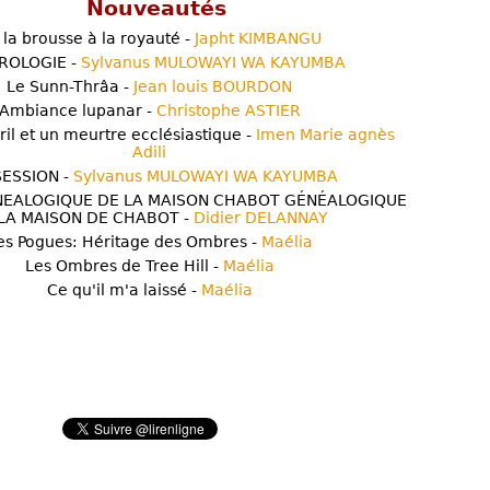
Nouveautés
 la brousse à la royauté -
Japht KIMBANGU
ROLOGIE -
Sylvanus MULOWAYI WA KAYUMBA
Le Sunn-Thrâa -
Jean louis BOURDON
Ambiance lupanar -
Christophe ASTIER
ril et un meurtre ecclésiastique -
Imen Marie agnès
Adili
ESSION -
Sylvanus MULOWAYI WA KAYUMBA
NEALOGIQUE DE LA MAISON CHABOT GÉNÉALOGIQUE
LA MAISON DE CHABOT -
Didier DELANNAY
es Pogues: Héritage des Ombres -
Maélia
Les Ombres de Tree Hill -
Maélia
Ce qu'il m'a laissé -
Maélia