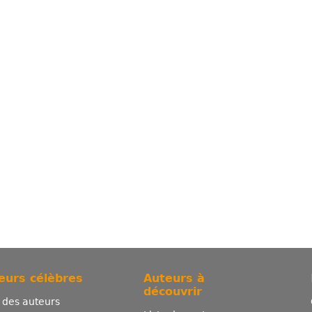
eurs célèbres
Auteurs à
découvrir
e des auteurs