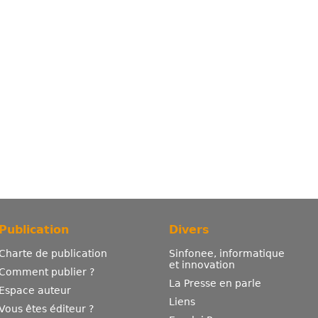
Publication
Divers
Charte de publication
Sinfonee, informatique
et innovation
Comment publier ?
La Presse en parle
Espace auteur
Liens
Vous êtes éditeur ?