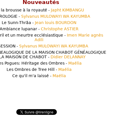
Nouveautés
 la brousse à la royauté -
Japht KIMBANGU
ROLOGIE -
Sylvanus MULOWAYI WA KAYUMBA
Le Sunn-Thrâa -
Jean louis BOURDON
Ambiance lupanar -
Christophe ASTIER
ril et un meurtre ecclésiastique -
Imen Marie agnès
Adili
ESSION -
Sylvanus MULOWAYI WA KAYUMBA
NEALOGIQUE DE LA MAISON CHABOT GÉNÉALOGIQUE
LA MAISON DE CHABOT -
Didier DELANNAY
es Pogues: Héritage des Ombres -
Maélia
Les Ombres de Tree Hill -
Maélia
Ce qu'il m'a laissé -
Maélia