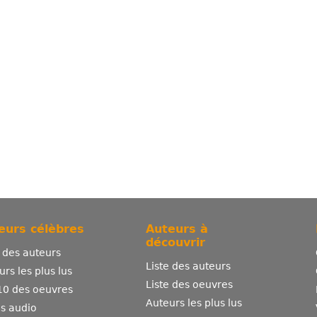
eurs célèbres
Auteurs à
découvrir
e des auteurs
Liste des auteurs
urs les plus lus
Liste des oeuvres
10 des oeuvres
Auteurs les plus lus
es audio