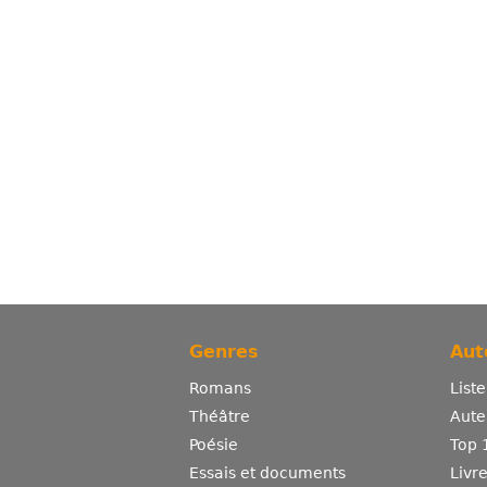
Genres
Aut
Romans
List
Théâtre
Aute
Poésie
Top 
Essais et documents
Livr