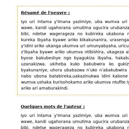
Résumé de l'oeuvre :
Iyo uri intama y’Imana yazimiye, uba wumva u
wawe, kandi ugahorana umutima ugucira urubanza 
bibi, ndetse wagerageza no kubireka ukabona n
kureka ibyaha byawe ariko bikakunanira, urasenga,
y’idini ariko ukanga ukumva uri umunyabyaha, uri
z’ibyaha byawe ariko ukumva ntibishira, ukageza
byose bakubeshye ngo byagukiza ibyaha, haka
uzanakizwa, ukiheba kuko bakubwira ko guk
byakunaniye, uhora ubabazwa n’uko n’abakubwira 
nabo ubona batabireka,uakazinukwa idini kabone
wumva ushaka kurisohokamo ariko ukumva ntufite 
ariko ari amaburakindi.
Quelques mots de l'auteur :
Iyo uri intama y’Imana yazimiye, uba wumva u
wawe, kandi ugahorana umutima ugucira urubanza 
bibi, ndetse wagerageza no kubireka ukabona n