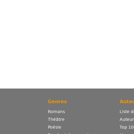
Genres
Auteu
Romans
Liste 
Théâtre
Auteurs
Poésie
Top 10