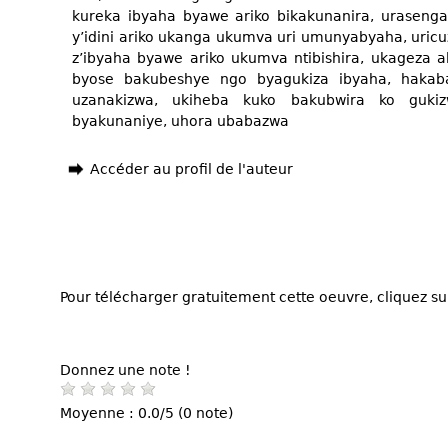
kureka ibyaha byawe ariko bikakunanira, urasenga,
y’idini ariko ukanga ukumva uri umunyabyaha, uri
z’ibyaha byawe ariko ukumva ntibishira, ukageza
byose bakubeshye ngo byagukiza ibyaha, haka
uzanakizwa, ukiheba kuko bakubwira ko guk
byakunaniye, uhora ubabazwa
Accéder au profil de l'auteur
Pour télécharger gratuitement cette oeuvre, cliquez sur
Donnez une note !
Moyenne : 0.0/5 (0 note)