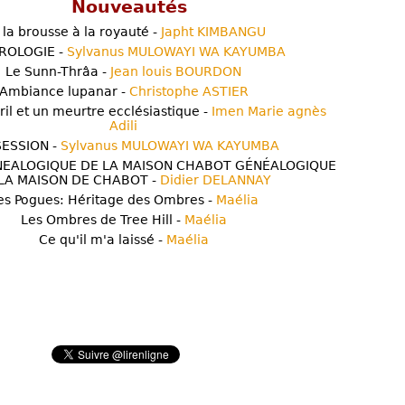
Nouveautés
 la brousse à la royauté -
Japht KIMBANGU
ROLOGIE -
Sylvanus MULOWAYI WA KAYUMBA
Le Sunn-Thrâa -
Jean louis BOURDON
Ambiance lupanar -
Christophe ASTIER
ril et un meurtre ecclésiastique -
Imen Marie agnès
Adili
ESSION -
Sylvanus MULOWAYI WA KAYUMBA
NEALOGIQUE DE LA MAISON CHABOT GÉNÉALOGIQUE
LA MAISON DE CHABOT -
Didier DELANNAY
es Pogues: Héritage des Ombres -
Maélia
Les Ombres de Tree Hill -
Maélia
Ce qu'il m'a laissé -
Maélia