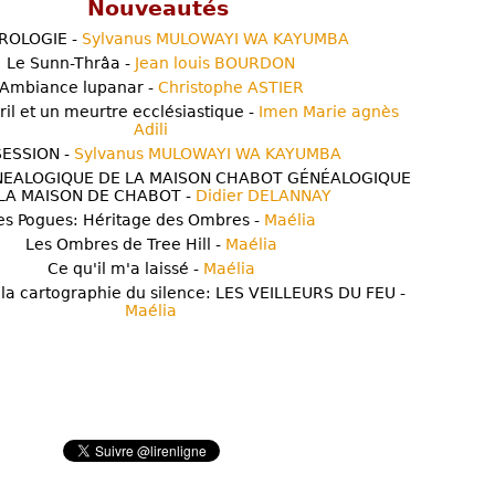
Nouveautés
ROLOGIE -
Sylvanus MULOWAYI WA KAYUMBA
Le Sunn-Thrâa -
Jean louis BOURDON
Ambiance lupanar -
Christophe ASTIER
ril et un meurtre ecclésiastique -
Imen Marie agnès
Adili
ESSION -
Sylvanus MULOWAYI WA KAYUMBA
NEALOGIQUE DE LA MAISON CHABOT GÉNÉALOGIQUE
LA MAISON DE CHABOT -
Didier DELANNAY
es Pogues: Héritage des Ombres -
Maélia
Les Ombres de Tree Hill -
Maélia
Ce qu'il m'a laissé -
Maélia
 la cartographie du silence: LES VEILLEURS DU FEU -
Maélia