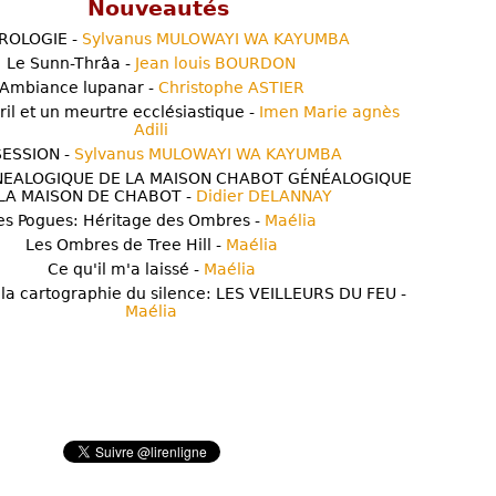
Nouveautés
ROLOGIE -
Sylvanus MULOWAYI WA KAYUMBA
Le Sunn-Thrâa -
Jean louis BOURDON
Ambiance lupanar -
Christophe ASTIER
ril et un meurtre ecclésiastique -
Imen Marie agnès
Adili
ESSION -
Sylvanus MULOWAYI WA KAYUMBA
NEALOGIQUE DE LA MAISON CHABOT GÉNÉALOGIQUE
LA MAISON DE CHABOT -
Didier DELANNAY
es Pogues: Héritage des Ombres -
Maélia
Les Ombres de Tree Hill -
Maélia
Ce qu'il m'a laissé -
Maélia
 la cartographie du silence: LES VEILLEURS DU FEU -
Maélia