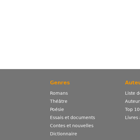
Genres
Auteu
Romans
Liste 
Théâtre
Auteurs
Poésie
Top 10
Essais et documents
Livres
Contes et nouvelles
Dictionnaire